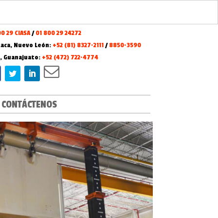
00 29 CIASA
/
01 800 29 24272
aca, Nuevo León:
+52 (81) 8327·2111
/
8850·3590
o, Guanajuato:
+52 (472) 722·4774
CONTÁCTENOS