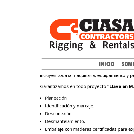
Reubicación de plantas
En CIASA CONTRACTORS Rigging & Contracti
INICIO
SOM
en Soluciones de Reubicación e Instalación de
incluyen toda la maquinaria, equipamiento y pe
Garantizamos en todo proyecto
“Llave en 
Planeación.
Identificación y marcaje.
Desconexión.
Desmantelamiento.
Embalaje con maderas certificadas para ex