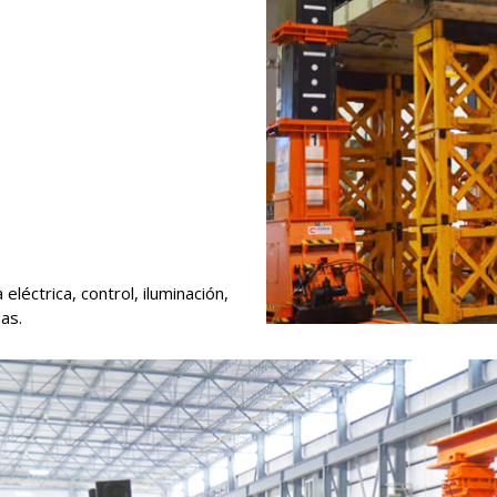
léctrica, control, iluminación,
as.