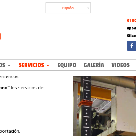
Español
01 8
Apod
Sila
ng Solutions somos expertos
OS
SERVICIOS
EQUIPO
GALERÍA
VIDEOS
 Plantas Industriales, que
riféricos.
Mano”
los servicios de:
portación.