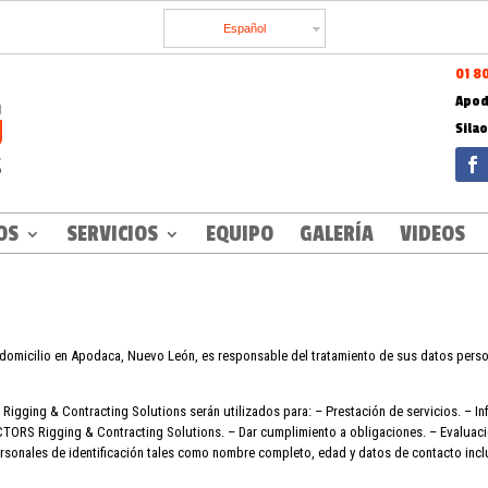
Español
01 8
Apod
Sila
OS
SERVICIOS
EQUIPO
GALERÍA
VIDEOS
icilio en Apodaca, Nuevo León, es responsable del tratamiento de sus datos person
ging & Contracting Solutions serán utilizados para: – Prestación de servicios. – In
RS Rigging & Contracting Solutions. – Dar cumplimiento a obligaciones. – Evaluacione
ersonales de identificación tales como nombre completo, edad y datos de contacto inclu