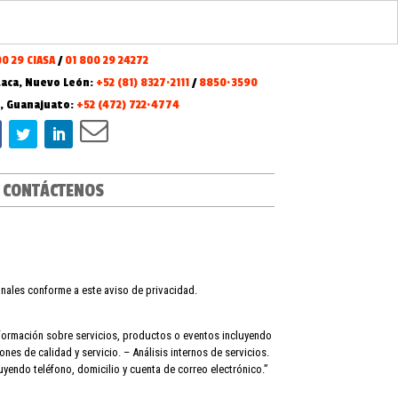
00 29 CIASA
/
01 800 29 24272
aca, Nuevo León:
+52 (81) 8327·2111
/
8850·3590
o, Guanajuato:
+52 (472) 722·4774
CONTÁCTENOS
ales conforme a este aviso de privacidad.
formación sobre servicios, productos o eventos incluyendo
s de calidad y servicio. – Análisis internos de servicios.
yendo teléfono, domicilio y cuenta de correo electrónico.”