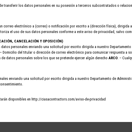
ansferir los datos personales en su posesión a terceros subcontratados o relacionad
n correo electrónico a (correo) o notificación por escrito a (dirección física), dirigida
toriza el uso de sus datos personales conforme a este aviso de privacidad, salvo com
FICACIÓN, CANCELACIÓN Y OPOSICIÓN)
s datos personales enviando una solicitud por escrito dirigida a nuestro Departamento 
 – Domicilio del titular o dirección de correo electrónico para comunicar respuesta a 
ión de datos personales sobre los que se pretende ejercer algún derecho
ARCO
. – Cualq
ales enviando una solicitud por escrito dirigida a nuestro Departamento de Administra
consentimiento.
starán disponibles en http://ciasacontractors.com/aviso-de-privacidad